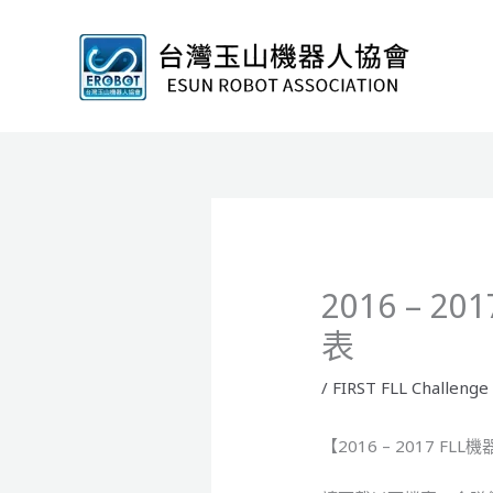
跳
至
主
要
內
容
2016 –
表
/
FIRST FLL Challenge
【2016 – 2017 F