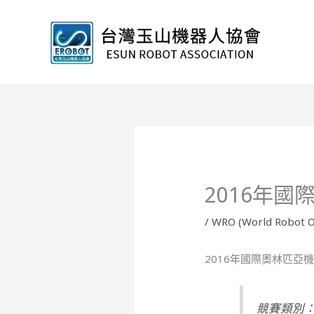
跳
至
主
要
內
容
2016年
/
WRO (World Robot O
2016年國際奧林匹亞
競賽類別