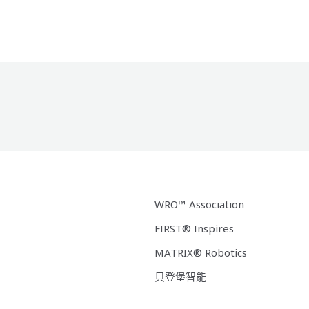
WRO™ Association
FIRST® Inspires
MATRIX® Robotics
貝登堡智能