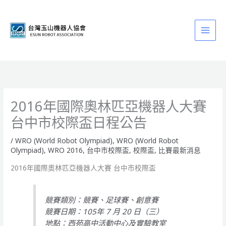
跳
至
主
要
內
容
2016年國際奧林匹亞機器人大賽
台中市校際盃日程公告
/
WRO (World Robot Olympiad)
,
WRO (World Robot
Olympiad)
,
WRO 2016
,
台中市校際盃
,
校際盃
,
比賽最新消息
2016年國際奧林匹亞機器人大賽 台中市校際盃
競賽類別：競賽、足球賽、創意賽
競賽日期：105年 7 月 20 日（三）
地點：西苑高中活動中心及實驗教室