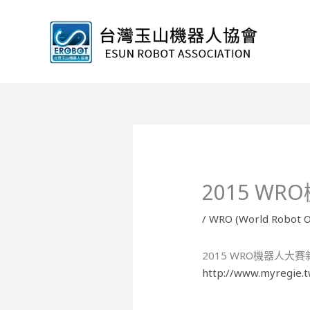
跳
至
主
要
內
容
2015 W
/
WRO (World Robot O
2015 WRO機器人大
http://www.myregie.t