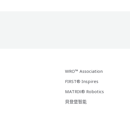
WRO™ Association
FIRST® Inspires
MATRIX® Robotics
貝登堡智能