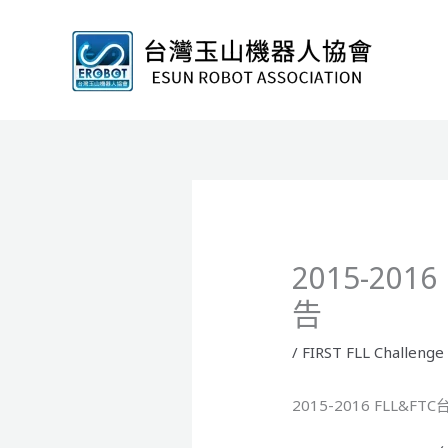
跳
至
主
要
內
容
2015-20
告
/
FIRST FLL Challenge
2015-2016 FLL&