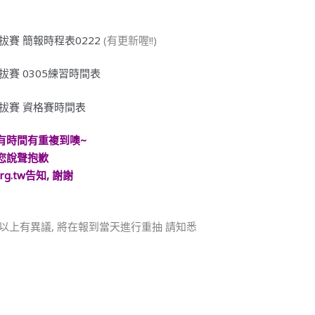
灣選拔賽 簡報時程表0222
(有更新喔!!)
灣選拔賽 0305練習時間表
灣選拔賽 資格賽時間表
有時間有重複到噢~
您說聲抱歉
rg.tw告知, 謝謝
數以上有異議, 將在報到當天進行重抽 請知悉