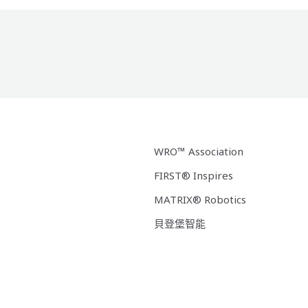
WRO™ Association
FIRST® Inspires
MATRIX® Robotics
貝登堡智能