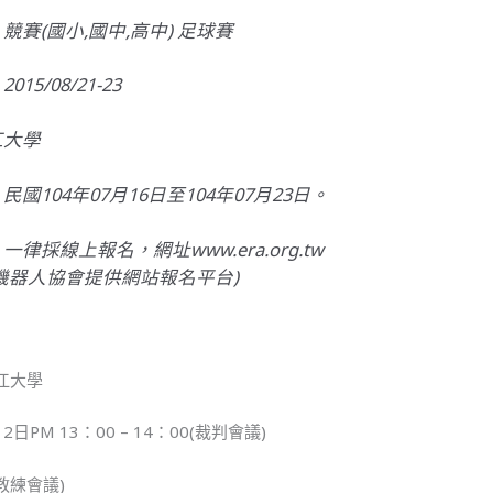
競賽(國小,國中,高中) 足球賽
15/08/21-23
江大學
國104年07月16日至104年07月23日。
律採線上報名，網址www.era.org.tw
機器人協會提供網站報名平台)
江大學
日PM 13：00 – 14：00(裁判會議)
0(教練會議)