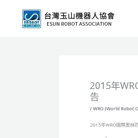
跳
至
主
要
內
容
2015年
告
/
WRO (World Robot O
2015年WRO國際奧林