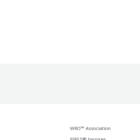
WRO™ Association
FIRST® Inspires