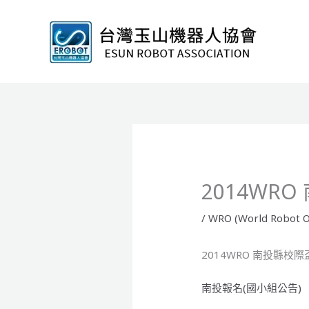
跳
至
主
要
內
容
2014WR
/
WRO (World Robot O
2014WRO 南投縣校
南投報名(國小組公告)