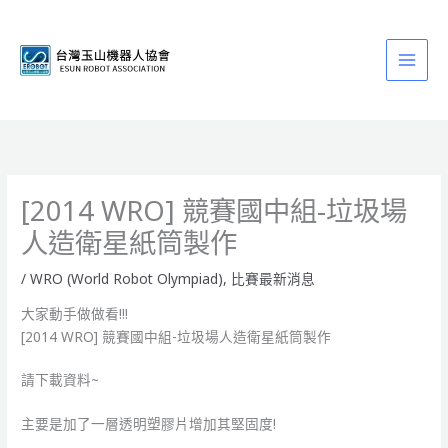
跳
至
主
要
內
容
[2014 WRO] 競賽國中組-垃圾場
人造衛星紙筒製作
/
WRO (World Robot Olympiad)
,
比賽最新消息
大家動手做做看!!!
[2014 WRO] 競賽國中組-垃圾場人造衛星紙筒製作
請下載資料~
主要是加了一層透明塑膠片增加其堅固度!