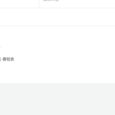
~
盃-賽程表