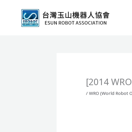
跳
至
主
要
內
容
[2014 W
/
WRO (World Robot O