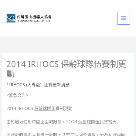
跳
至
主
要
內
容
2014 IRHOCS 保齡球隊伍賽制更
動
/
IRHOCS (大專盃)
,
比賽最新消息
<緊急公告>
2014 IRHOCS
保齡球隊伍
賽制更動
由於場地使用時間上面的限制，12/24
保齡球隊伍
比賽當天
比賽計時將由大會統一計時，共有三個回合選拔，分為初賽兩回