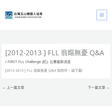
跳
至
主
要
內
容
[2012-2013 ] FLL 翁嫗無憂 Q&A
/
FIRST FLL Challenge (紅)
,
比賽最新消息
[2012-2013 ] FLL 翁嫗無憂 Q&A 如附件，請下載!
←
上一篇文章
下一篇文章
→