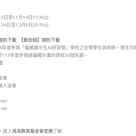
月3日至11月14日17:30止
月24日至12月8日23:59止
規則下載
【舊校組】規則下載
14年度參與「偏鄉國中生AI研習營」學校之在學學生與老師。學生
至113年度參與過偏鄉計畫的學校30個名額。
結
基金會
器人協會
ur
.tw
，請上
鴻海教育基金會官網
了解