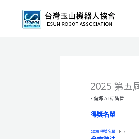
跳
至
主
要
內
容
2025 第
/
偏鄉 AI 研習營
得獎名單
2025 得獎名單
下載