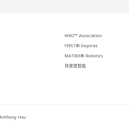
WRO™ Association
FIRST® Inspires
MATRIX® Robotics
貝登堡智能
Anthony Hsu