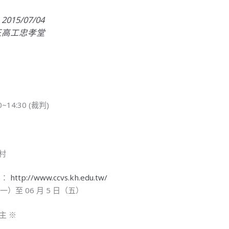
15/07/04
正高工忠孝堂
0~14:30 (裁判)
村
頁：
http://www.ccvs.kh.edu.tw/
（一）至 06 月 5 日（五）
主 ※