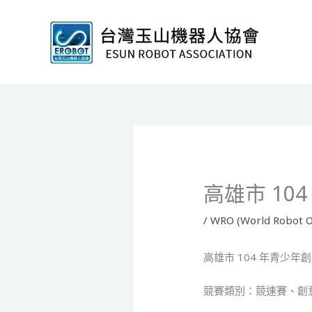
跳
至
主
要
內
容
高雄市 10
/
WRO (World Robot O
高雄市 104 年青少年
競賽類別：競速賽、創