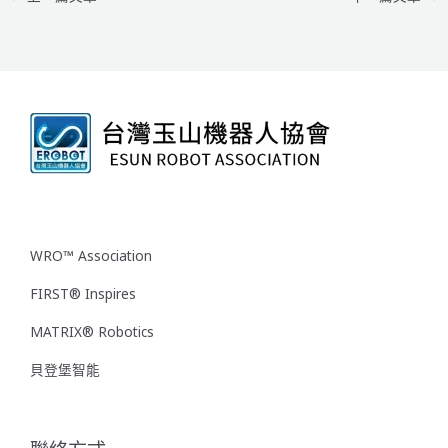
WRO™ Association
FIRST® Inspires
MATRIX® Robotics
貝登堡智能