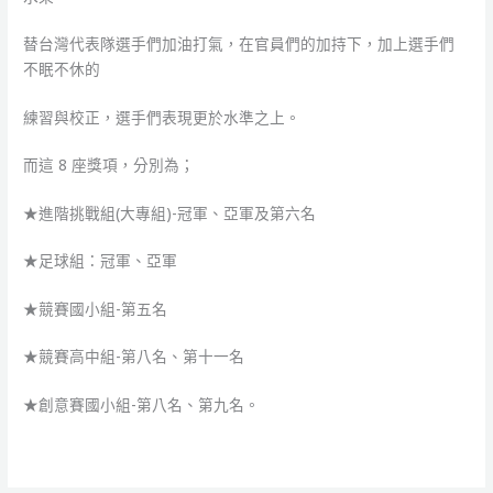
替台灣代表隊選手們加油打氣，在官員們的加持下，加上選手們
不眠不休的
練習與校正，選手們表現更於水準之上。
而這 8 座獎項，分別為；
★進階挑戰組(大專組)-冠軍、亞軍及第六名
★足球組：冠軍、亞軍
★競賽國小組-第五名
★競賽高中組-第八名、第十一名
★創意賽國小組-第八名、第九名。