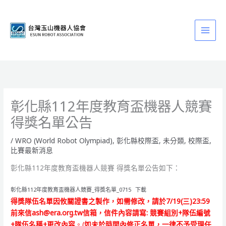
跳
至
主
要
內
容
彰化縣112年度教育盃機器人競賽
得獎名單公告
/
WRO (World Robot Olympiad)
,
彰化縣校際盃
,
未分類
,
校際盃
,
比賽最新消息
彰化縣112年度教育盃機器人競賽 得獎名單公告如下：
彰化縣112年度教育盃機器人競賽_得獎名單_0715
下載
得獎隊伍名單因攸關證書之製作，如需修改，請於7/19(三)23:59
前來信ash@era.org.tw信箱，信件內容請寫:
競賽組別+隊伍編號
+隊伍名稱+更改內容
。(
如未於時間內修正名單，一律不予受理任