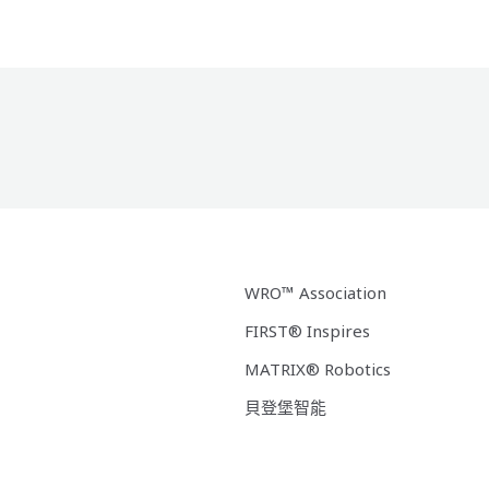
WRO™ Association
FIRST® Inspires
MATRIX® Robotics
貝登堡智能