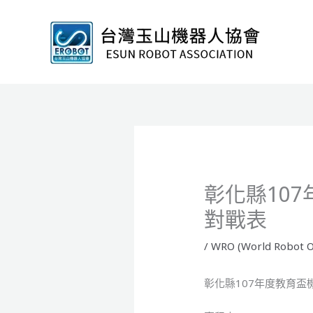
跳
至
主
要
內
容
彰化縣10
對戰表
/
WRO (World Robot O
彰化縣107年度教育盃