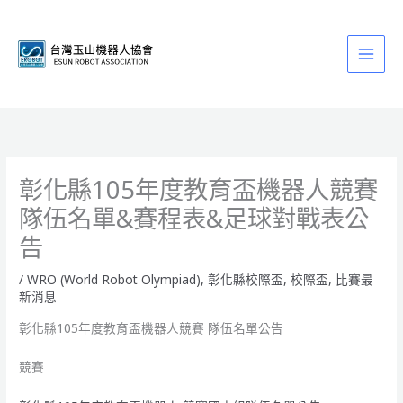
跳
至
主
要
內
容
彰化縣105年度教育盃機器人競賽
隊伍名單&賽程表&足球對戰表公
告
/
WRO (World Robot Olympiad)
,
彰化縣校際盃
,
校際盃
,
比賽最
新消息
彰化縣105年度教育盃機器人競賽 隊伍名單公告
競賽